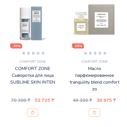
-25%
-25%
COMFORT ZONE
COMFORT ZONE
COMFORT ZONE
Масло
Сыворотка для лица
парфюмированное
SUBLIME SKIN INTEN
tranquility blend comfort
zo
70 300 ₸
52 725 ₸
49 300 ₸
36 975 ₸