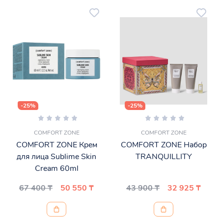
-25%
-25%
COMFORT ZONE
COMFORT ZONE
COMFORT ZONE Крем
COMFORT ZONE Набор
для лица Sublime Skin
TRANQUILLITY
Cream 60ml
67 400 ₸
50 550 ₸
43 900 ₸
32 925 ₸