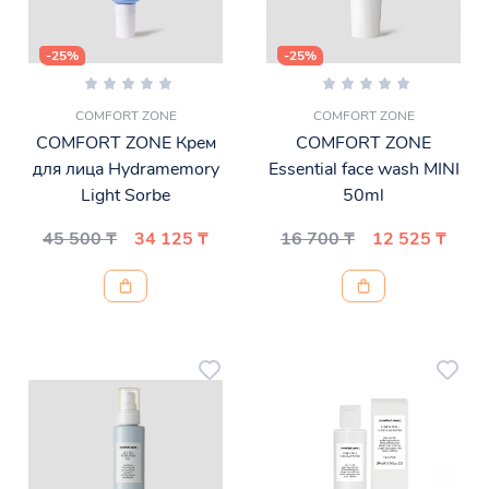
-25%
-25%
COMFORT ZONE
COMFORT ZONE
COMFORT ZONE Крем
COMFORT ZONE
для лица Hydramemory
Essential face wash MINI
Light Sorbe
50ml
45 500 ₸
34 125 ₸
16 700 ₸
12 525 ₸