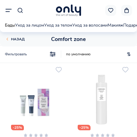
Бады
Уход за лицом
Уход за телом
Уход за волосами
Макияж
Подар
Comfort zone
НАЗАД
Фильтровать
-25%
-25%