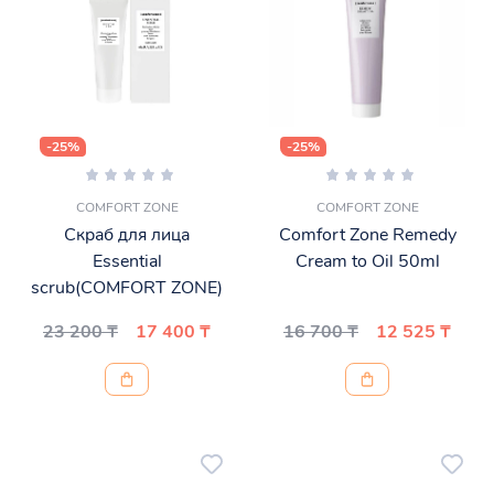
-25%
-25%
COMFORT ZONE
COMFORT ZONE
Скраб для лица
Comfort Zone Remedy
Essential
Cream to Oil 50ml
scrub(COMFORT ZONE)
23 200 ₸
17 400 ₸
16 700 ₸
12 525 ₸