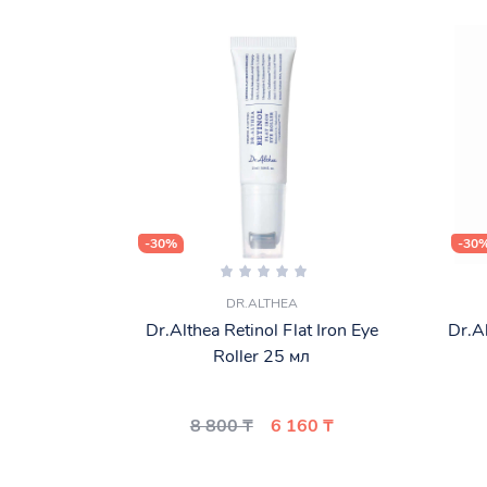
-30%
-30
DR.ALTHEA
Dr.Althea Retinol Flat Iron Eye
Dr.A
Roller 25 мл
8 800 ₸
6 160 ₸