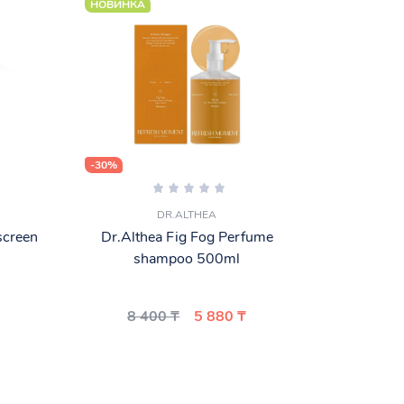
НОВИНКА
-30%
DR.ALTHEA
screen
Dr.Althea Fig Fog Perfume
shampoo 500ml
8 400 ₸
5 880 ₸