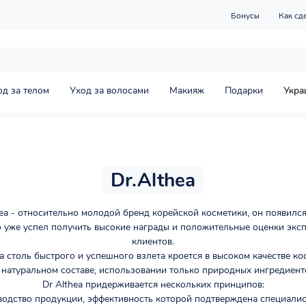
Бонусы
Как сд
од за телом
Уход за волосами
Макияж
Подарки
Укра
Dr.Althea
hea - относительно молодой бренд корейской косметики, он появился
о уже успел получить высокие награды и положительные оценки эксп
клиентов.
 столь быстрого и успешного взлета кроется в высоком качестве ко
 натуральном составе, использовании только природных ингредиент
Dr Althea придерживается нескольких принципов:
водство продукции, эффективность которой подтверждена специалис