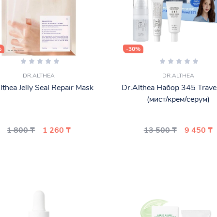
%
-30%
DR.ALTHEA
DR.ALTHEA
lthea Jelly Seal Repair Mask
Dr.Althea Набор 345 Trave
(мист/крем/серум)
1 800 ₸
1 260 ₸
13 500 ₸
9 450 ₸