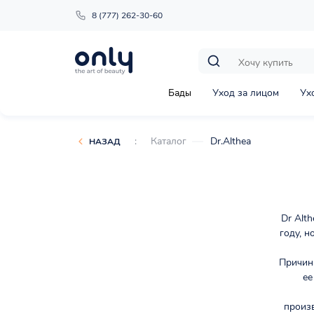
8 (777) 262-30-60
Бады
Уход за лицом
Ух
:
Каталог
Dr.Althea
НАЗАД
Dr Alt
году, н
Причина
ее
произ