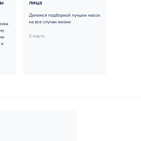
ты
лица
Делимся подборкой лучших масок
на все случаи жизни
кожа
му
5 марта
ою
 и