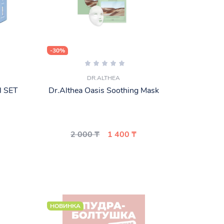
-30%
DR.ALTHEA
l SET
Dr.Althea Oasis Soothing Mask
2 000 ₸
1 400 ₸
НОВИНКА