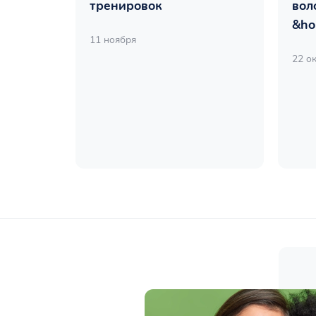
тренировок
вол
&ho
11 ноября
22 о