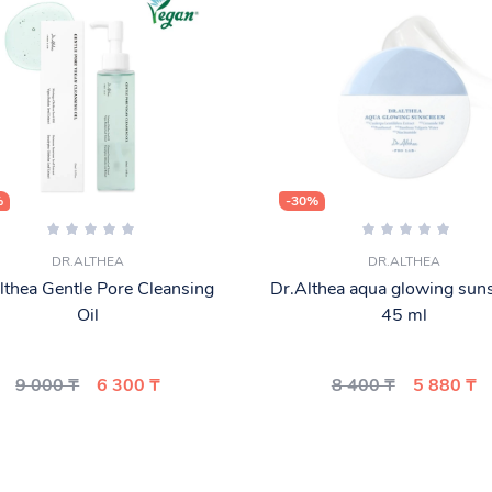
%
-30%
DR.ALTHEA
DR.ALTHEA
lthea Gentle Pore Cleansing
Dr.Althea aqua glowing sun
Oil
45 ml
9 000 ₸
6 300 ₸
8 400 ₸
5 880 ₸