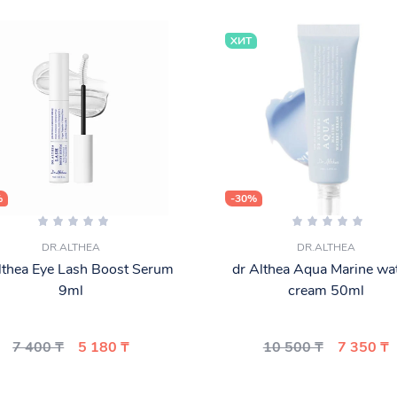
ХИТ
%
-30%
DR.ALTHEA
DR.ALTHEA
lthea Eye Lash Boost Serum
dr Althea Aqua Marine wa
9ml
cream 50ml
7 400 ₸
5 180 ₸
10 500 ₸
7 350 ₸