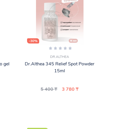
-30%
DR.ALTHEA
o gel
Dr.Althea 345 Relief Spot Powder
15ml
5 400 ₸
3 780 ₸