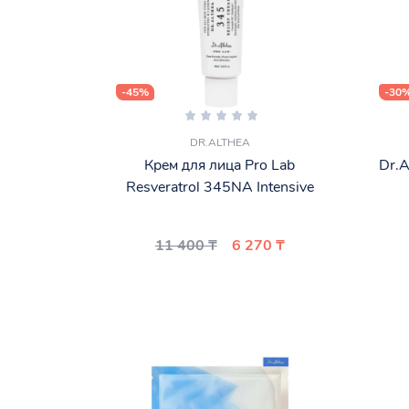
-45%
-30
DR.ALTHEA
Крем для лица Pro Lab
Dr.A
Resveratrol 345NA Intensive
11 400 ₸
6 270 ₸