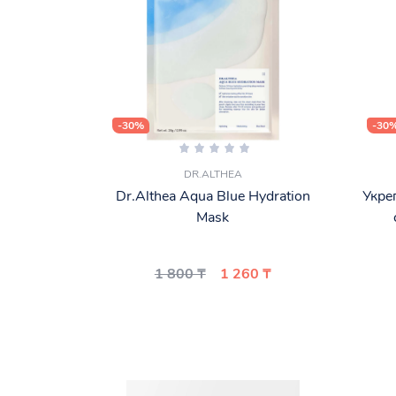
-30%
-30
DR.ALTHEA
Dr.Althea Aqua Blue Hydration
Укре
Mask
1 800 ₸
1 260 ₸