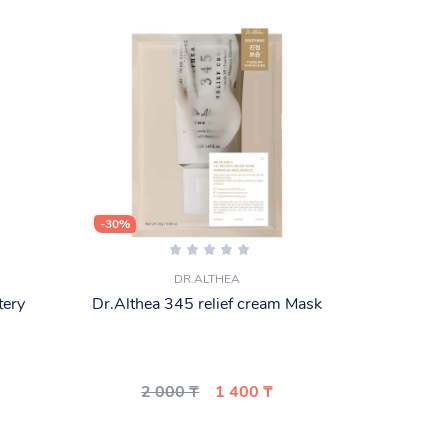
-30%
DR.ALTHEA
tery
Dr.Althea 345 relief cream Mask
2 000 ₸
1 400 ₸