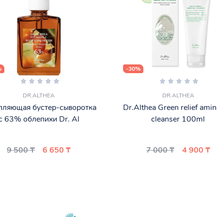
%
-30%
DR.ALTHEA
DR.ALTHEA
пляющая бустер-сыворотка
Dr.Althea Green relief amin
с 63% облепихи Dr. Al
cleanser 100ml
9 500 ₸
6 650 ₸
7 000 ₸
4 900 ₸