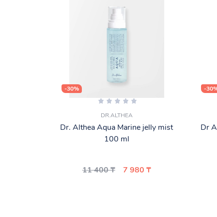
-30%
-30
DR.ALTHEA
Dr. Althea Aqua Marine jelly mist
Dr A
100 ml
11 400 ₸
7 980 ₸