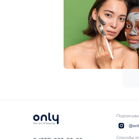
Подписывай
@onl
Способы оп