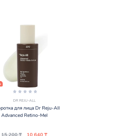
%
DR REJU-ALL
ротка для лица Dr Reju-All
Advanced Retino-Mel
15 200 ₸
10 640 ₸