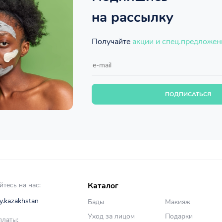
на рассылку
Получайте
акции и спец.предложен
ПОДПИСАТЬСЯ
тесь на нас:
Каталог
y.kazakhstan
Бады
Макияж
Уход за лицом
Подарки
латы: