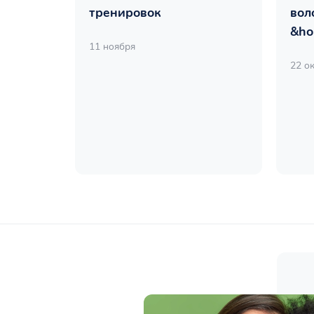
тренировок
вол
&ho
11 ноября
22 о