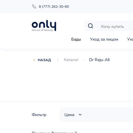
8 (777) 262-30-60
Бады
Уход за лицом
Ух
:
Каталог
Dr Reju-All
НАЗАД
Фильтр
Цена