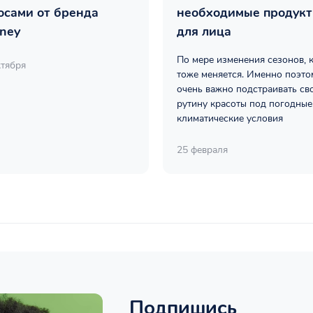
осами от бренда
необходимые продук
ney
для лица
По мере изменения сезонов, 
ктября
тоже меняется. Именно поэто
очень важно подстраивать св
рутину красоты под погодные
климатические условия
25 февраля
Подпишись