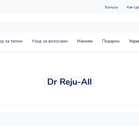
Бонусы
Как сд
од за телом
Уход за волосами
Макияж
Подарки
Укра
Dr Reju-All