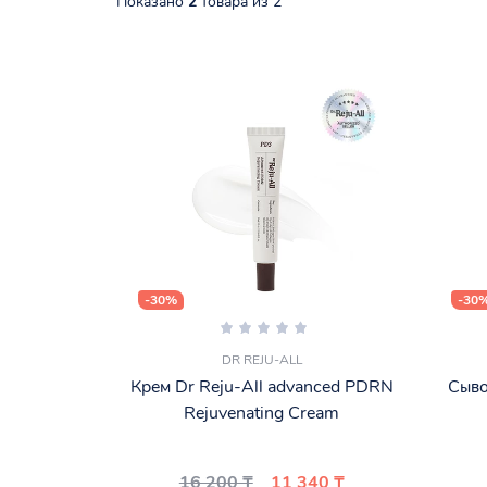
Показано
2
товара из 2
-30%
-30
DR REJU-ALL
Крем Dr Reju-All advanced PDRN
Сыво
Rejuvenating Cream
16 200 ₸
11 340 ₸