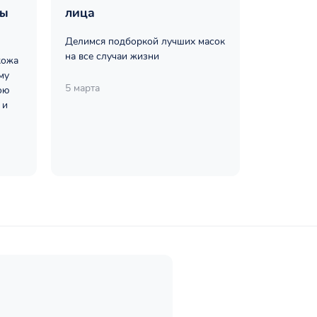
ты
лица
Делимся подборкой лучших масок
на все случаи жизни
кожа
му
5 марта
ою
 и