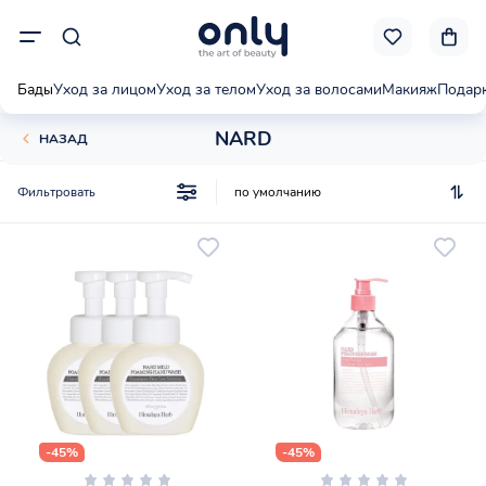
Бады
Уход за лицом
Уход за телом
Уход за волосами
Макияж
Подар
NARD
НАЗАД
Фильтровать
-45%
-45%