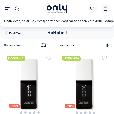
Бады
Уход за лицом
Уход за телом
Уход за волосами
Макияж
Подар
RoRobell
НАЗАД
Фильтровать
НОВИНКА
НОВИНКА
-30%
-30%