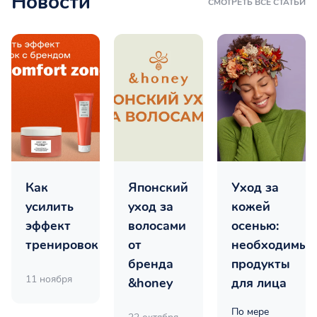
Новости
СМОТРЕТЬ ВСЕ СТАТЬИ
Как
Японский
Уход за
усилить
уход за
кожей
эффект
волосами
осенью:
тренировок
от
необходимые
бренда
продукты
11 ноября
&honey
для лица
По мере