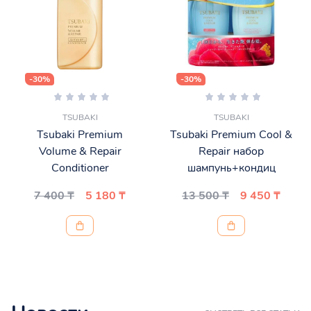
-30%
-30%
TSUBAKI
TSUBAKI
Tsubaki Premium
Tsubaki Premium Cool &
Volume & Repair
Repair набор
Conditioner
шампунь+кондиц
7 400 ₸
5 180 ₸
13 500 ₸
9 450 ₸