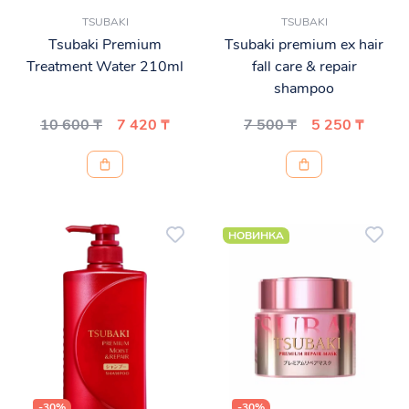
TSUBAKI
TSUBAKI
Tsubaki Premium
Tsubaki premium ex hair
Treatment Water 210ml
fall care & repair
shampoo
10 600 ₸
7 420 ₸
7 500 ₸
5 250 ₸
НОВИНКА
-30%
-30%