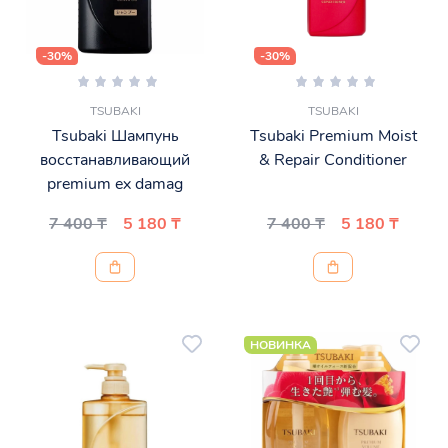
-30%
-30%
TSUBAKI
TSUBAKI
Tsubaki Шампунь
Tsubaki Premium Moist
восстанавливающий
& Repair Conditioner
premium ex damag
7 400 ₸
5 180 ₸
7 400 ₸
5 180 ₸
НОВИНКА