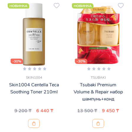
НОВИНКА
НОВИНКА
-30%
-30%
SKIN1004
TSUBAKI
Skin1004 Centella Teca
Tsubaki Premium
Soothing Toner 210ml
Volume & Repair набор
шампунь+конд
9 200 ₸
6 440 ₸
13 500 ₸
9 450 ₸