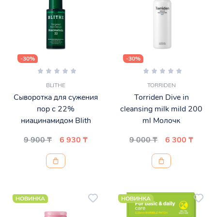
-30%
-30%
BLITHE
TORRIDEN
Сыворотка для сужения
Torriden Dive in
пор с 22%
cleansing milk mild 200
ниацинамидом Blith
ml Молочк
9 900 ₸
6 930 ₸
9 000 ₸
6 300 ₸
НОВИНКА
НОВИНКА