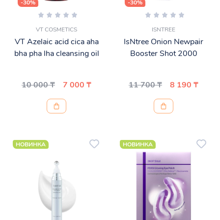
-30%
-30%
VT COSMETICS
ISNTREE
VT Azelaic acid cica aha
IsNtree Onion Newpair
bha pha lha cleansing oil
Booster Shot 2000
10 000 ₸
7 000 ₸
11 700 ₸
8 190 ₸
НОВИНКА
НОВИНКА