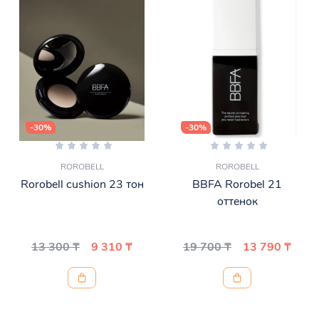
-30%
-30%
ROROBELL
ROROBELL
Rorobell cushion 23 тон
BBFA Rorobel 21
оттенок
13 300 ₸
9 310 ₸
19 700 ₸
13 790 ₸