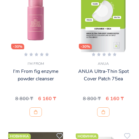
-30%
-30%
I'M FROM
ANUA
I'm From fig enzyme
ANUA Ultra-Thin Spot
powder cleanser
Cover Patch 75ea
8 800 ₸
6 160 ₸
8 800 ₸
6 160 ₸
НОВИНКА
НОВИНКА