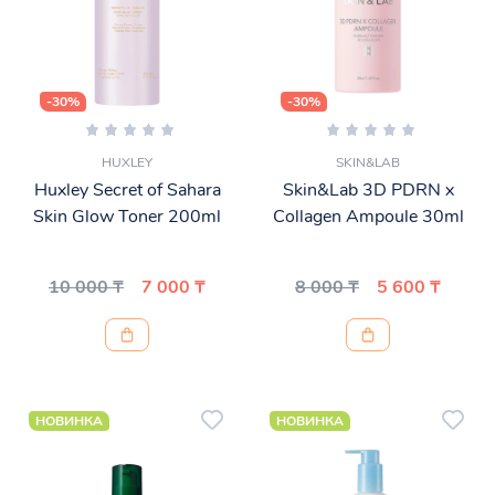
-30%
-30%
HUXLEY
SKIN&LAB
Huxley Secret of Sahara
Skin&Lab 3D PDRN x
Skin Glow Toner 200ml
Collagen Ampoule 30ml
10 000 ₸
7 000 ₸
8 000 ₸
5 600 ₸
НОВИНКА
НОВИНКА