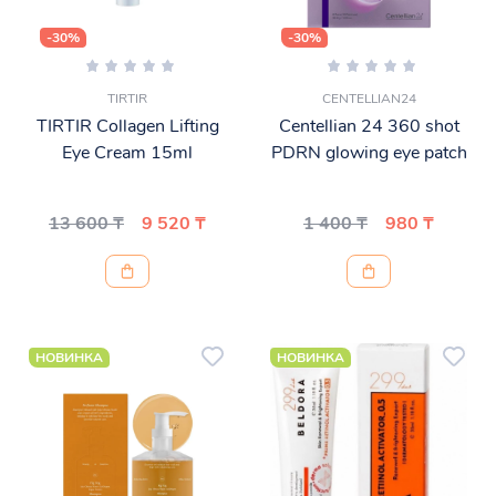
-30%
-30%
TIRTIR
CENTELLIAN24
TIRTIR Collagen Lifting
Centellian 24 360 shot
Eye Cream 15ml
PDRN glowing eye patch
13 600 ₸
9 520 ₸
1 400 ₸
980 ₸
НОВИНКА
НОВИНКА