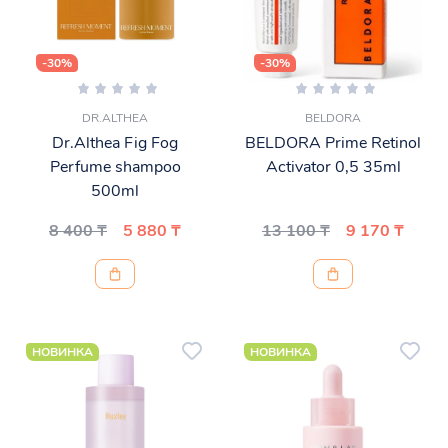
-30%
-30%
DR.ALTHEA
BELDORA
Dr.Althea Fig Fog
BELDORA Prime Retinol
Perfume shampoo
Activator 0,5 35ml
500ml
8 400 ₸
5 880 ₸
13 100 ₸
9 170 ₸
НОВИНКА
НОВИНКА