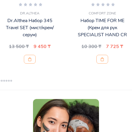
DR.ALTHEA
COMFORT ZONE
Dr.Althea Набор 345
Набор TIME FOR ME
Travel SET (мист/крем/
(Крем для рук
серум)
SPECIALIST HAND CR
13 500 ₸
9 450 ₸
10 300 ₸
7 725 ₸