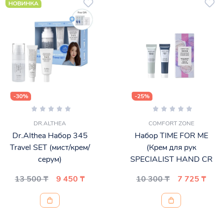
НОВИНКА
-30%
-25%
DR.ALTHEA
COMFORT ZONE
Dr.Althea Набор 345
Набор TIME FOR ME
Travel SET (мист/крем/
(Крем для рук
серум)
SPECIALIST HAND CR
13 500 ₸
9 450 ₸
10 300 ₸
7 725 ₸