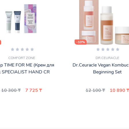
-10%
COMFORT ZONE
DR.CEURACLE
р TIME FOR ME (Крем для
Dr.Ceuracle Vegan Kombuc
к SPECIALIST HAND CR
Beginning Set
10 300 ₸
7 725 ₸
12 100 ₸
10 890 