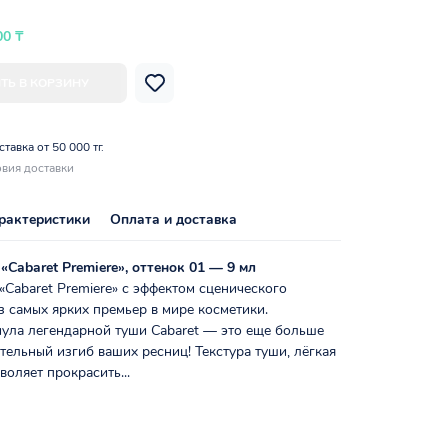
00 ₸
ТЬ В КОРЗИНУ
тавка от 50 000 тг.
вия доставки
рактеристики
Оплата и доставка
«Cabaret Premiere», оттенок 01 — 9 мл
«Cabaret Premiere» с эффектом сценического
 самых ярких премьер в мире косметики.
ула легендарной туши Cabaret — это еще больше
тельный изгиб ваших ресниц! Текстура туши, лёгкая
воляет прокрасить...