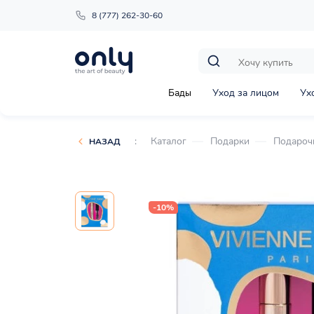
8 (777) 262-30-60
Бады
Уход за лицом
Ух
:
Каталог
Подарки
Подароч
НАЗАД
-10%