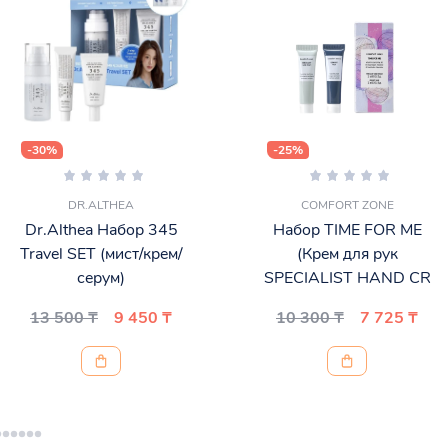
-30%
-25%
DR.ALTHEA
COMFORT ZONE
Dr.Althea Набор 345
Набор TIME FOR ME
Travel SET (мист/крем/
(Крем для рук
серум)
SPECIALIST HAND CR
13 500 ₸
9 450 ₸
10 300 ₸
7 725 ₸