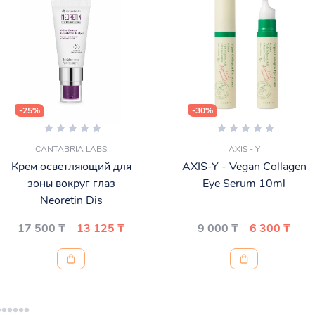
-25%
-30%
CANTABRIA LABS
AXIS - Y
Крем осветляющий для
AXIS-Y - Vegan Collagen
зоны вокруг глаз
Eye Serum 10ml
Neoretin Dis
17 500 ₸
13 125 ₸
9 000 ₸
6 300 ₸