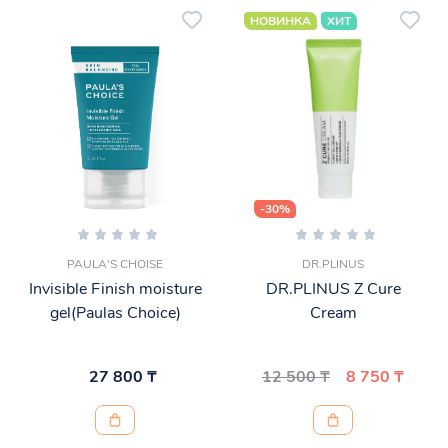
НОВИНКА
ХИТ
-30%
PAULA'S CHOISE
DR.PLINUS
Invisible Finish moisture
DR.PLINUS Z Cure
gel(Paulas Choice)
Cream
27 800 ₸
12 500 ₸
8 750 ₸