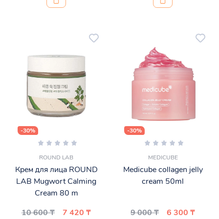
-30%
-30%
ROUND LAB
MEDICUBE
Крем для лица ROUND
Medicube collagen jelly
LAB Mugwort Calming
cream 50ml
Cream 80 m
10 600 ₸
7 420 ₸
9 000 ₸
6 300 ₸