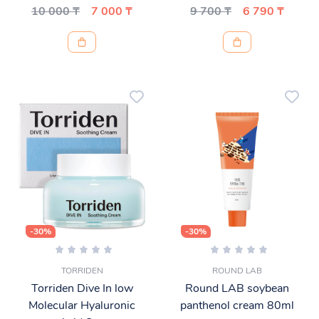
10 000 ₸
7 000 ₸
9 700 ₸
6 790 ₸
-30%
-30%
TORRIDEN
ROUND LAB
Torriden Dive In low
Round LAB soybean
Molecular Hyaluronic
panthenol cream 80ml