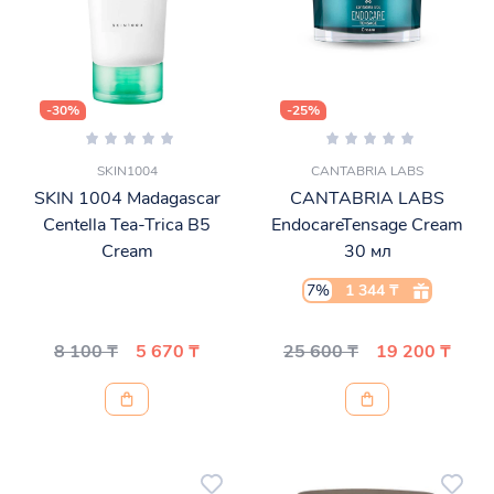
-30%
-25%
SKIN1004
CANTABRIA LABS
SKIN 1004 Madagascar
CANTABRIA LABS
Centella Tea-Trica B5
EndocareTensage Cream
Cream
30 мл
7%
1 344 ₸
8 100 ₸
5 670 ₸
25 600 ₸
19 200 ₸