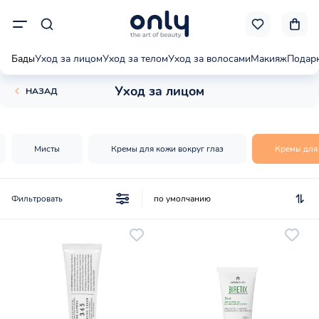
Бады
Уход за лицом
Уход за телом
Уход за волосами
Макияж
Подар
Уход за лицом
НАЗАД
Мисты
Кремы для кожи вокруг глаз
Кремы для
Фильтровать