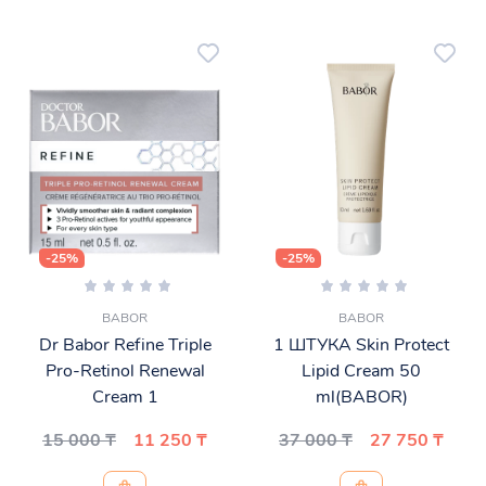
-25%
-25%
BABOR
BABOR
Dr Babor Refine Triple
1 ШТУКА Skin Protect
Pro-Retinol Renewal
Lipid Cream 50
Cream 1
ml(BABOR)
15 000 ₸
11 250 ₸
37 000 ₸
27 750 ₸