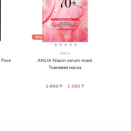
-30%
-46%
ANUA
 Pore
ANUA Niacin serum mask
Biod
Тканевая маска
1 800 ₸
1 260 ₸