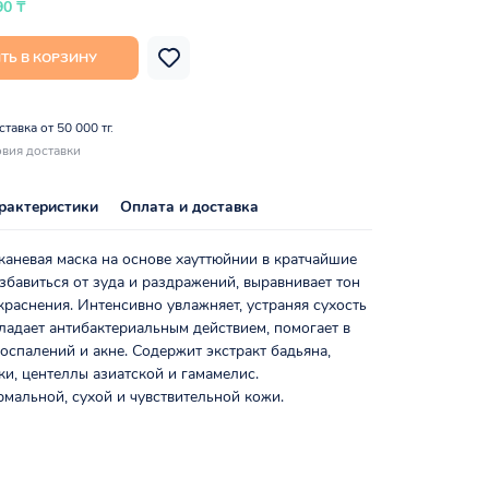
90 ₸
ТЬ В КОРЗИНУ
тавка от 50 000 тг.
вия доставки
рактеристики
Оплата и доставка
аневая маска на основе хауттюйнии в кратчайшие
збавиться от зуда и раздражений, выравнивает тон
краснения. Интенсивно увлажняет, устраняя сухость
ладает антибактериальным действием, помогает в
оспалений и акне. Содержит экстракт бадьяна,
и, центеллы азиатской и гамамелис.
мальной, сухой и чувствительной кожи.