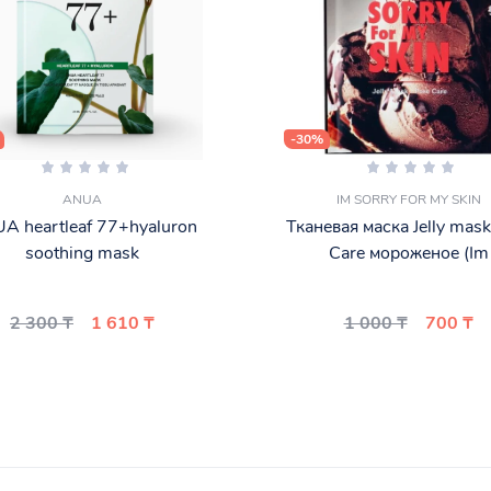
-30%
ANUA
IM SORRY FOR MY SKIN
A heartleaf 77+hyaluron
Тканевая маска Jelly mask
soothing mask
Care мороженое (Im
2 300 ₸
1 610 ₸
1 000 ₸
700 ₸