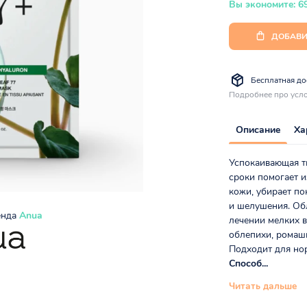
Вы экономите: 6
ДОБАВИ
Бесплатная дос
Подробнее про усло
Описание
Ха
Успокаивающая тк
сроки помогает и
кожи, убирает по
и шелушения. Об
енда
Anua
лечении мелких в
облепихи, ромашк
Подходит для нор
Способ...
Читать дальше