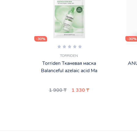
-30%
-30%
TORRIDEN
Torriden Тканевая маска
ANU
Balanceful azelaic acid Ma
1 900 ₸
1 330 ₸