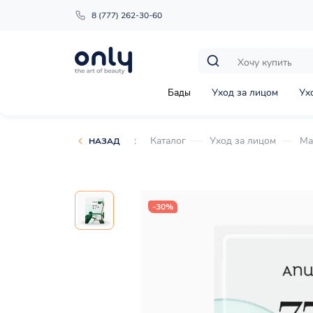
8 (777) 262-30-60
Бады
Уход за лицом
Ух
:
Каталог
Уход за лицом
Ма
НАЗАД
-30%