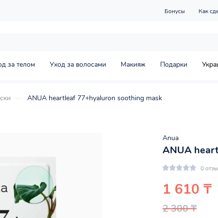
Бонусы
Как сд
од за телом
Уход за волосами
Макияж
Подарки
Укра
ски
ANUA heartleaf 77+hyaluron soothing mask
Anua
ANUA heartl
0 отз
1 610 ₸
2 300 ₸