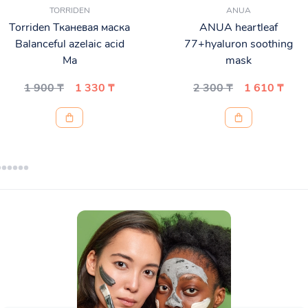
TORRIDEN
ANUA
Torriden Тканевая маска
ANUA heartleaf
Balanceful azelaic acid
77+hyaluron soothing
Ma
mask
1 900 ₸
1 330 ₸
2 300 ₸
1 610 ₸