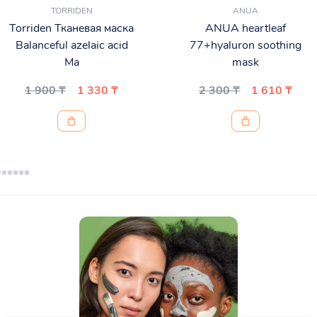
TORRIDEN
ANUA
Torriden Тканевая маска
ANUA heartleaf
Balanceful azelaic acid
77+hyaluron soothing
Ma
mask
1 900 ₸
1 330 ₸
2 300 ₸
1 610 ₸