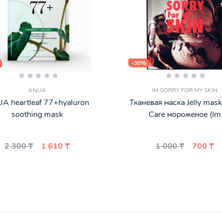
-30%
ANUA
IM SORRY FOR MY SKIN
A heartleaf 77+hyaluron
Тканевая маска Jelly mask
soothing mask
Care мороженое (Im
2 300 ₸
1 610 ₸
1 000 ₸
700 ₸