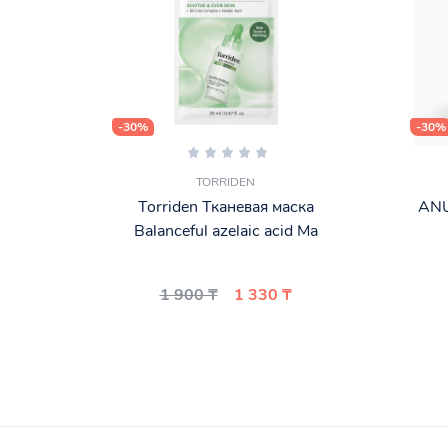
-30%
-30%
TORRIDEN
Torriden Тканевая маска
ANU
Balanceful azelaic acid Ma
1 900 ₸
1 330 ₸