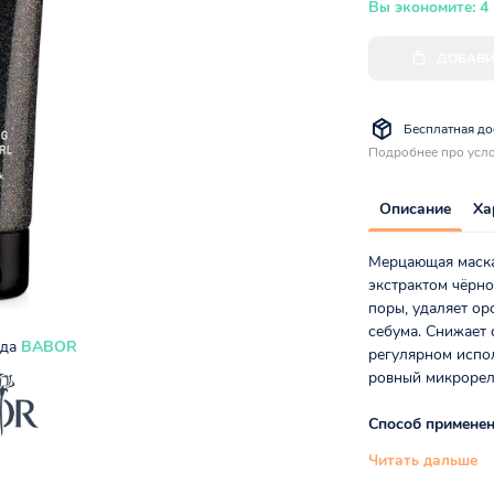
Вы экономите: 4
ДОБАВИ
Бесплатная дос
Подробнее про усло
Описание
Ха
Мерцающая маска
экстрактом чёрно
поры, удаляет ор
себума. Снижает 
нда
BABOR
регулярном испо
ровный микрорель
Способ применен
Читать дальше