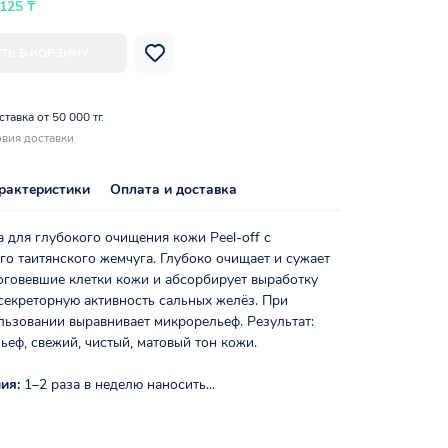
 125 ₸
ТЬ В КОРЗИНУ
тавка от 50 000 тг.
вия доставки
рактеристики
Оплата и доставка
 для глубокого очищения кожи Peel-off с
го таитянского жемчуга. Глубоко очищает и сужает
оговевшие клетки кожи и абсорбирует выработку
секреторную активность сальных желёз. При
льзовании выравнивает микрорельеф. Результат:
еф, свежий, чистый, матовый тон кожи.
ия:
1–2 раза в неделю наносить...