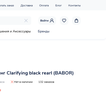
елать заказ
Доставка
Оплата
Блог
Контакты
Войти
шения и Аксессуары
Бренды
г Clarifying black rearl (BABOR)
ывов
Нет в наличии
132 заказов
₸