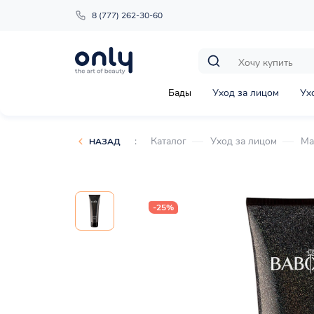
8 (777) 262-30-60
Бады
Уход за лицом
Ух
:
Каталог
Уход за лицом
Ма
НАЗАД
-25%