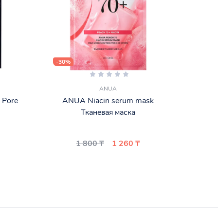
-30%
-46%
ANUA
 Pore
ANUA Niacin serum mask
Biod
Тканевая маска
1 800 ₸
1 260 ₸