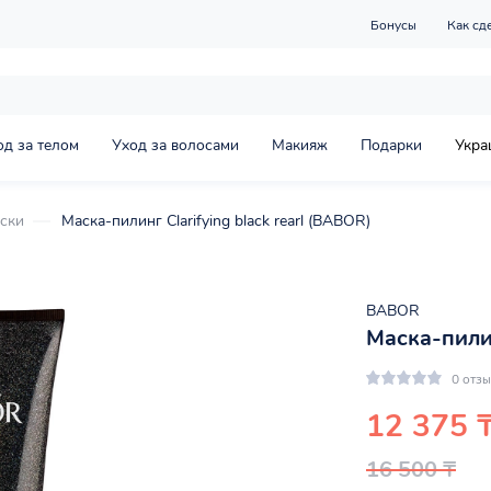
Бонусы
Как сд
од за телом
Уход за волосами
Макияж
Подарки
Укра
ски
Маска-пилинг Clarifying black rearl (BABOR)
BABOR
Маска-пилин
0 отз
12 375 
16 500 ₸