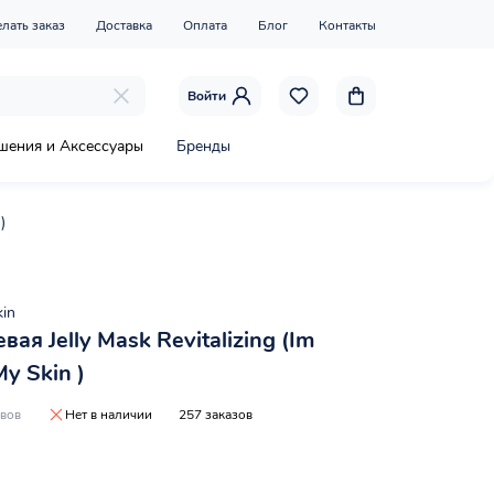
елать заказ
Доставка
Оплата
Блог
Контакты
Войти
шения и Аксессуары
Бренды
)
kin
ая Jelly Mask Revitalizing (Im
My Skin )
ывов
Нет в наличии
257 заказов