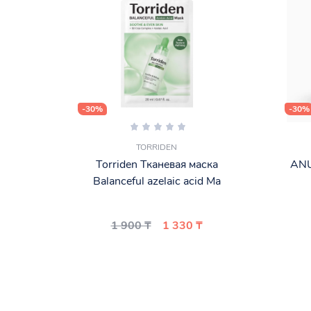
-30%
-30%
TORRIDEN
Torriden Тканевая маска
ANU
Balanceful azelaic acid Ma
1 900 ₸
1 330 ₸