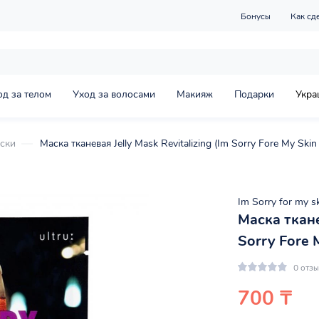
Бонусы
Как сд
од за телом
Уход за волосами
Макияж
Подарки
Укра
ски
Маска тканевая Jelly Mask Revitalizing (Im Sorry Fore My Skin 
Im Sorry for my s
Маска тканев
Sorry Fore 
0 отз
700 ₸