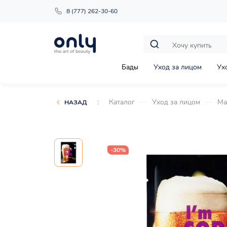
8 (777) 262-30-60
Бады
Уход за лицом
Ух
:
Каталог
Уход за лицом
Ма
НАЗАД
-30%