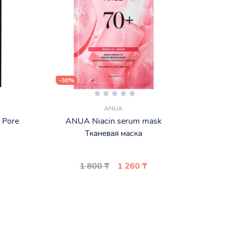
-30%
-30%
ANUA
 Pore
ANUA Niacin serum mask
Маска
Тканевая маска
1 800 ₸
1 260 ₸