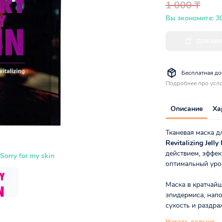
1 000 ₸
Вы экономите: 3
ДОБАВИ
Бесплатная дос
Подробнее про усло
Описание
Ха
Тканевая маска д
Revitalizing Jell
действием, эффек
Sorry for my skin
оптимальный уро
Маска в кратчайш
эпидермиса, напо
сухость и раздра
Читать дальше