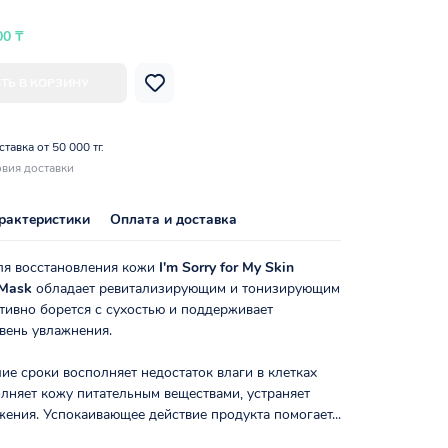
00 ₸
ТЬ В КОРЗИНУ
тавка от 50 000 тг.
вия доставки
рактеристики
Оплата и доставка
ля восстановления кожи
I'm Sorry for My Skin
y Mask
обладает ревитализирующим и тонизирующим
тивно борется с сухостью и поддерживает
вень увлажнения.
ие сроки восполняет недостаток влаги в клетках
лняет кожу питательным веществами, устраняет
жения. Успокаивающее действие продукта помогает...