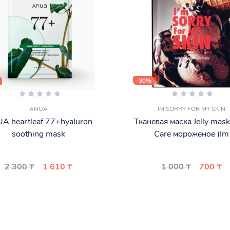
-30%
ANUA
IM SORRY FOR MY SKIN
A heartleaf 77+hyaluron
Тканевая маска Jelly mask
soothing mask
Care мороженое (Im
2 300 ₸
1 610 ₸
1 000 ₸
700 ₸