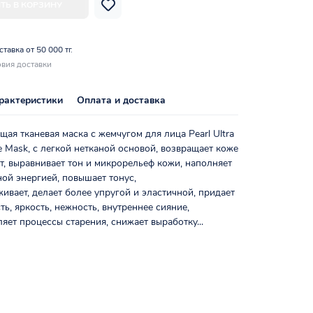
ТЬ В КОРЗИНУ
тавка от 50 000 тг.
вия доставки
рактеристики
Оплата и доставка
ая тканевая маска с жемчугом для лица Pearl Ultra
e Mask, с легкой нетканой основой, возвращает коже
т, выравнивает тон и микрорельеф кожи, наполняет
ой энергией, повышает тонус,
живает, делает более упругой и эластичной, придает
ть, яркость, нежность, внутреннее сияние,
ляет процессы старения, снижает выработку...