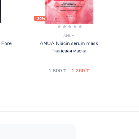
-30%
-30%
ANUA
 Pore
ANUA Niacin serum mask
Маска
Тканевая маска
1 800 ₸
1 260 ₸