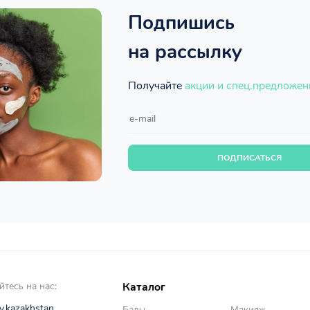
Подпишись
на рассылку
Получайте
акции и спец.предложен
ПОДПИСАТЬСЯ
тесь на нас:
Каталог
y.kazakhstan
Бады
Макияж