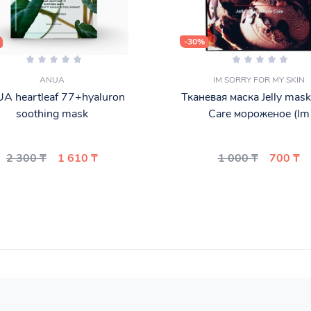
-30%
ANUA
IM SORRY FOR MY SKIN
A heartleaf 77+hyaluron
Тканевая маска Jelly mask
soothing mask
Care мороженое (Im
2 300 ₸
1 610 ₸
1 000 ₸
700 ₸