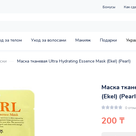
Бонусы
Как сд
од за телом
Уход за волосами
Макияж
Подарки
Укра
ски
Маска тканевая Ultra Hydrating Essence Mask (Ekel) (Pearl)
Маска ткане
(Ekel) (Pearl
0 отз
200 ₸