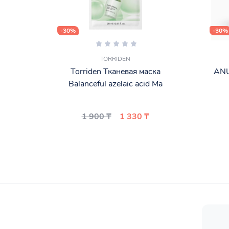
-30%
-30%
TORRIDEN
Torriden Тканевая маска
ANU
Balanceful azelaic acid Ma
1 900 ₸
1 330 ₸