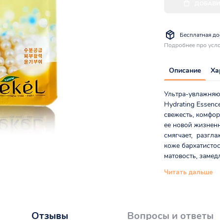
ДОБАВИ
Бесплатная дос
Подробнее про усло
Описание
Ха
Ультра-увлажняющ
Hydrating Essenc
свежесть, комфор
ее новой жизненн
смягчает, разгла
коже бархатистос
матовость, замед
Читать дальше
Отзывы
Вопросы и ответы