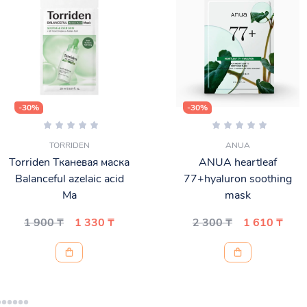
-30%
-30%
TORRIDEN
ANUA
Torriden Тканевая маска
ANUA heartleaf
Balanceful azelaic acid
77+hyaluron soothing
Ma
mask
1 900 ₸
1 330 ₸
2 300 ₸
1 610 ₸