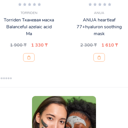
TORRIDEN
ANUA
Torriden Тканевая маска
ANUA heartleaf
Balanceful azelaic acid
77+hyaluron soothing
Ma
mask
1 900 ₸
1 330 ₸
2 300 ₸
1 610 ₸