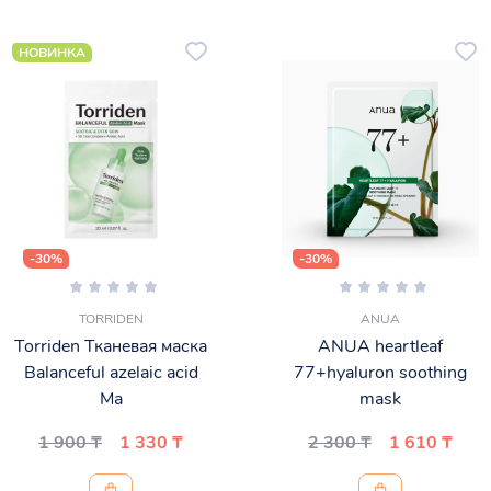
НОВИНКА
-30%
-30%
TORRIDEN
ANUA
Torriden Тканевая маска
ANUA heartleaf
Balanceful azelaic acid
77+hyaluron soothing
Ma
mask
1 900 ₸
1 330 ₸
2 300 ₸
1 610 ₸