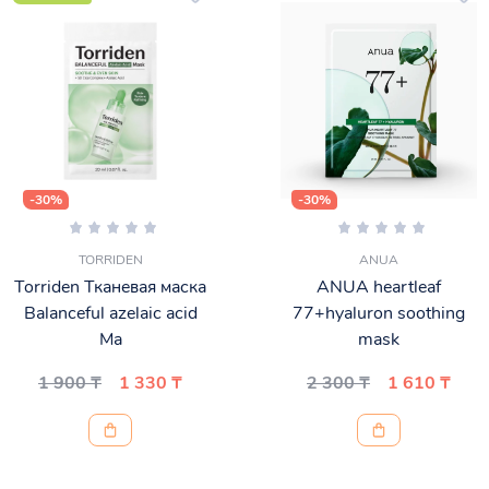
-30%
-30%
TORRIDEN
ANUA
Torriden Тканевая маска
ANUA heartleaf
Balanceful azelaic acid
77+hyaluron soothing
Ma
mask
1 900 ₸
1 330 ₸
2 300 ₸
1 610 ₸