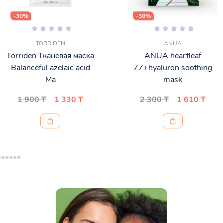
-30%
-30%
TORRIDEN
ANUA
Torriden Тканевая маска
ANUA heartleaf
Balanceful azelaic acid
77+hyaluron soothing
Ma
mask
1 900 ₸
1 330 ₸
2 300 ₸
1 610 ₸