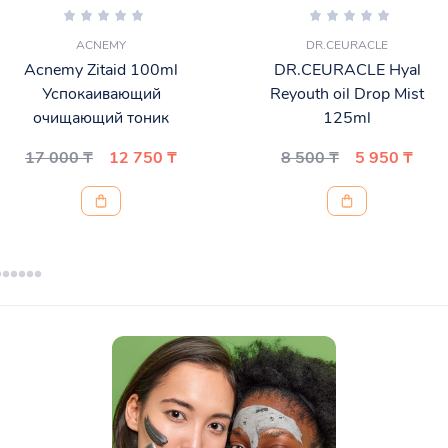
ACNEMY
DR.CEURACLE
Acnemy Zitaid 100ml
DR.CEURACLE Hyal
Успокаивающий
Reyouth oil Drop Mist
очищающий тоник
125ml
17 000 ₸
12 750 ₸
8 500 ₸
5 950 ₸