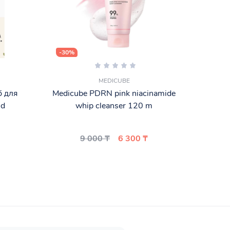
-30%
MEDICUBE
б для
Medicube PDRN pink niacinamide
Skin R
nd
whip cleanser 120 m
9 000 ₸
6 300 ₸