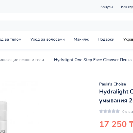
Бонусы
Как сд
од за телом
Уход за волосами
Макияж
Подарки
Укра
ищающие пенки и гели
Hydralight One Step Face Cleanser Пенка
Paula's Choise
Hydralight 
умывания 23
0 отз
17 250 