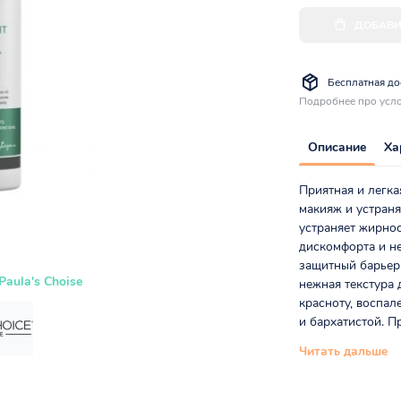
ДОБАВИ
Бесплатная дос
Подробнее про усло
Описание
Ха
Приятная и легка
макияж и устраня
устраняет жирнос
дискомфорта и не
защитный барьер 
Paula's Choise
нежная текстура 
красноту, воспал
и бархатистой. Пр
Читать дальше