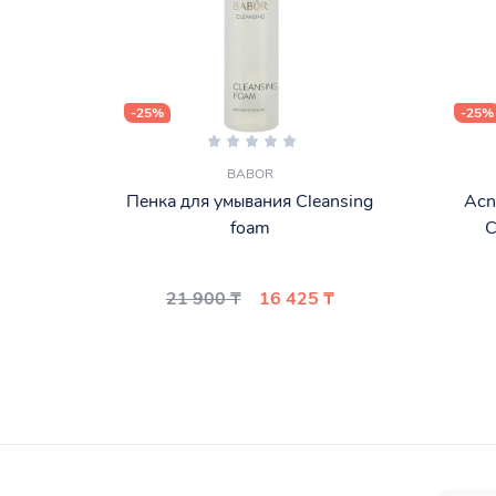
-25%
-25%
BABOR
Пенка для умывания Cleansing
Acn
foam
C
21 900 ₸
16 425 ₸