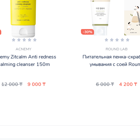
-30%
ACNEMY
ROUND LAB
emy Zitcalm Anti redness
Питательная пенка-скра
alming cleanser 150m
умывания с соей Rou
12 000 ₸
9 000 ₸
6 000 ₸
4 200 ₸