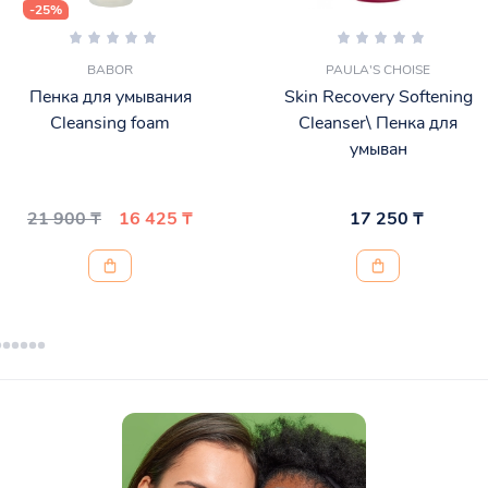
-25%
BABOR
PAULA'S CHOISE
Пенка для умывания
Skin Recovery Softening
Cleansing foam
Cleanser\ Пенка для
умыван
21 900 ₸
16 425 ₸
17 250 ₸