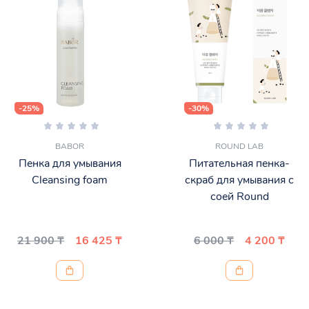
-25%
-30%
BABOR
ROUND LAB
Пенка для умывания
Питательная пенка-
Cleansing foam
скраб для умывания с
соей Round
21 900 ₸
16 425 ₸
6 000 ₸
4 200 ₸