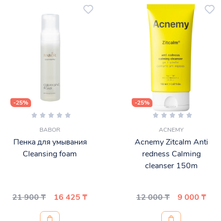
-25%
-25%
BABOR
ACNEMY
Пенка для умывания
Acnemy Zitcalm Anti
Cleansing foam
redness Calming
cleanser 150m
21 900 ₸
16 425 ₸
12 000 ₸
9 000 ₸