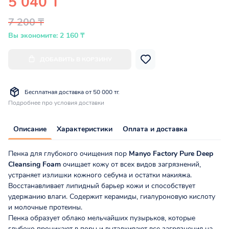
5 040 ₸
7 200 ₸
Вы экономите: 2 160 ₸
ДОБАВИТЬ В КОРЗИНУ
Бесплатная доставка от 50 000 тг.
Подробнее про условия доставки
Описание
Характеристики
Оплата и доставка
Пенка для глубокого очищения пор
Manyo Factory Pure Deep
Cleansing Foam
очищает кожу от всех видов загрязнений,
устраняет излишки кожного себума и остатки макияжа.
Восстанавливает липидный барьер кожи и способствует
удержанию влаги. Содержит керамиды, гиалуроновую кислоту
и молочные протеины.
Пенка образует облако мельчайших пузырьков, которые
глубоко проникают в поры и выталкивают все загрязнения на