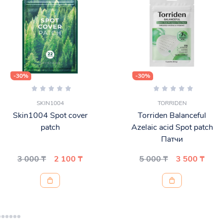
-30%
-30%
SKIN1004
TORRIDEN
Skin1004 Spot cover
Torriden Balanceful
patch
Azelaic acid Spot patch
Патчи
3 000 ₸
2 100 ₸
5 000 ₸
3 500 ₸