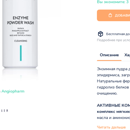
Вы экономите: 3
ДОБАВИ
Бесплатная дос
Подробнее про усло
Описание
Ха
Энзимная пудра 
эпидермиса, загр
Натуральные фер
гидролиз белков
а
Angiopharm
очищению.
АКТИВНЫЕ КО
комплекс мягки
масла и аминокис
Читать дальше