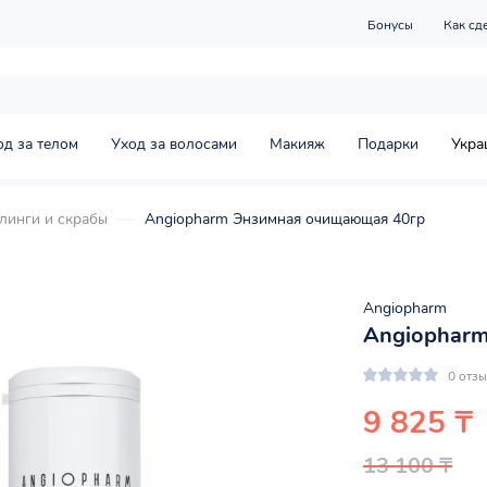
Бонусы
Как сд
од за телом
Уход за волосами
Макияж
Подарки
Укра
линги и скрабы
Angiopharm Энзимная очищающая 40гр
Angiopharm
Angiopharm
0 отз
9 825 ₸
13 100 ₸