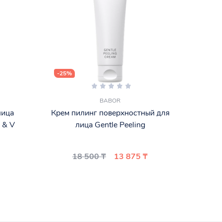
-25%
-30%
BABOR
лица
Крем пилинг поверхностный для
BY 
 & V
лица Gentle Peeling
AND 
18 500 ₸
13 875 ₸