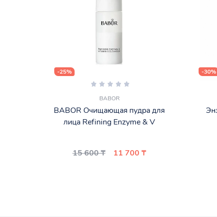
-25%
-30%
BABOR
BABOR Очищающая пудра для
Энз
лица Refining Enzyme & V
15 600 ₸
11 700 ₸