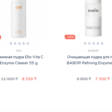
-25%
EIIO
BABOR
имная пудра Ello Vita C
Очищающая пудра для 
Enzyme Cleaser 55 g
BABOR Refining Enzyme
11 900 ₸
8 330 ₸
9 800 ₸
7 350 ₸