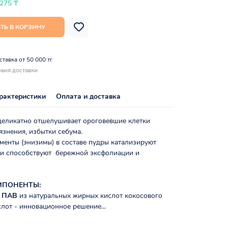
 275 ₸
ТЬ В КОРЗИНУ
тавка от 50 000 тг.
вия доставки
рактеристики
Оплата и доставка
деликатно отшелушивает ороговевшие клетки
язнения, избытки себума.
менты (энизимы) в составе пудры катализируют
 и способствуют бережной эксфолиации и
МПОНЕНТЫ:
х ПАВ
из натуральных жирных кислот кокосового
лот - инновационное решение...