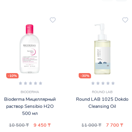
-10%
-30%
BIODERMA
ROUND LAB
Bioderma Мицеллярный
Round LAB 1025 Dokdo
раствор Sensibio H2O
Cleansing Oil
500 мл
10 500 ₸
9 450 ₸
11 000 ₸
7 700 ₸