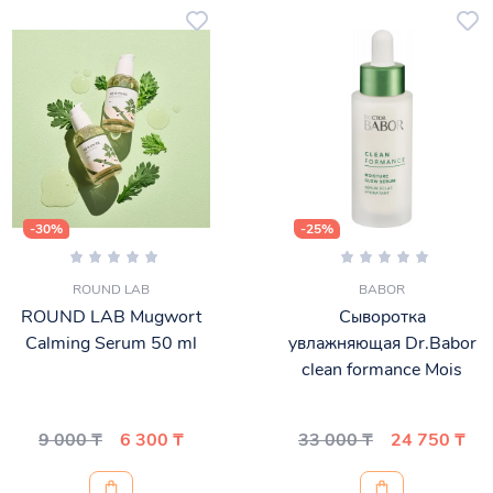
-30%
-25%
ROUND LAB
BABOR
ROUND LAB Mugwort
Сыворотка
Calming Serum 50 ml
увлажняющая Dr.Babor
clean formance Mois
9 000 ₸
6 300 ₸
33 000 ₸
24 750 ₸