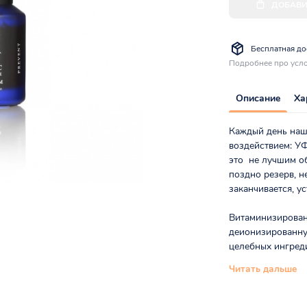
ДОБАВИ
Бесплатная дос
Подробнее про усло
Описание
Ха
Каждый день наш
воздействием: УФ
это не лучшим об
поздно резерв, 
заканчивается, ус
Витаминизирован
деионизированну
целебных ингредие
Читать дальше