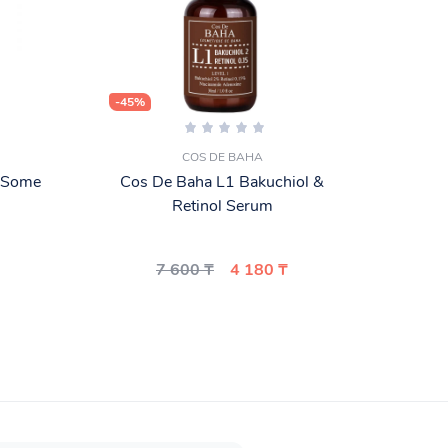
-45%
-25%
COS DE BAHA
 (Some
Cos De Baha L1 Bakuchiol &
CO
Retinol Serum
СЫ
7 600 ₸
4 180 ₸