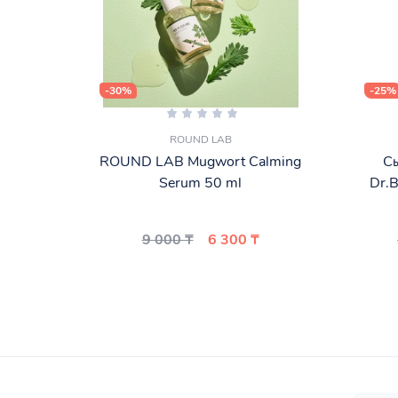
-30%
-25%
ROUND LAB
ROUND LAB Mugwort Calming
С
Serum 50 ml
Dr.B
9 000 ₸
6 300 ₸