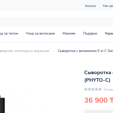
Бонусы
Как сд
од за телом
Уход за волосами
Макияж
Подарки
Укра
воротки, эссенции и эмульсии
Сыворотка с витамином E in C Se
Сыворотка с
(PHYTO-C)
0 отз
36 900 