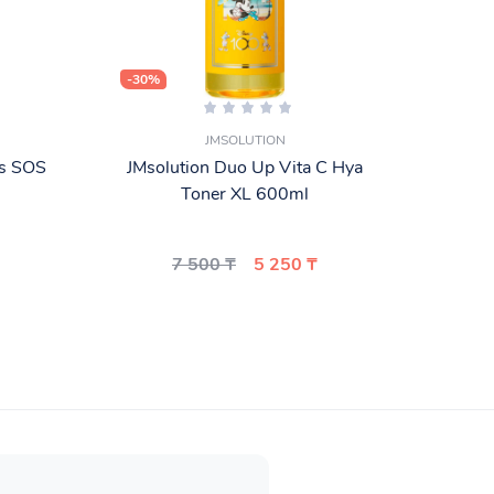
-30%
-25%
JMSOLUTION
us SOS
JMsolution Duo Up Vita C Hya
То
Toner XL 600ml
Cosm
7 500 ₸
5 250 ₸