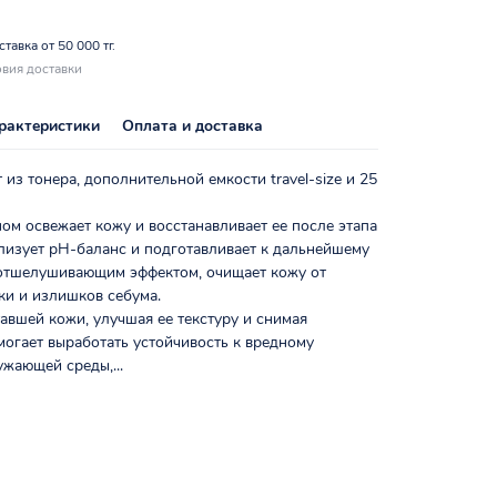
тавка от 50 000 тг.
вия доставки
рактеристики
Оплата и доставка
 из тонера, дополнительной емкости travel-size и 25
ом освежает кожу и восстанавливает ее после этапа
лизует pH-баланс и подготавливает к дальнейшему
 отшелушивающим эффектом, очищает кожу от
ки и излишков себума.
авшей кожи, улучшая ее текстуру и снимая
огает выработать устойчивость к вредному
жающей среды,...