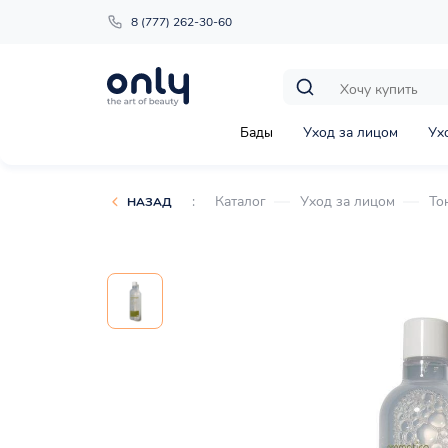
8 (777) 262-30-60
Бады
Уход за лицом
Ух
:
Каталог
Уход за лицом
То
НАЗАД