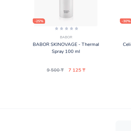
-25%
-30%
BABOR
BABOR SKINOVAGE - Thermal
Cel
Spray 100 ml
9 500 ₸
7 125 ₸