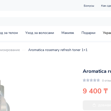
Бонусы
Как сд
од за телом
Уход за волосами
Макияж
Подарки
Укра
низирование
Aromatica rosemary refresh toner 1+1
Aromatica r
0 отз
9 400 ₸
ДОБАВИ