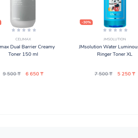
-30%
CELIMAX
JMSOLUTION
imax Dual Barrier Creamy
JMsolution Water Lumino
Toner 150 ml
Ringer Toner XL
9 500 ₸
6 650 ₸
7 500 ₸
5 250 ₸