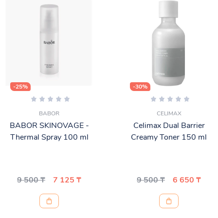
-25%
-30%
BABOR
CELIMAX
BABOR SKINOVAGE -
Celimax Dual Barrier
Thermal Spray 100 ml
Creamy Toner 150 ml
9 500 ₸
7 125 ₸
9 500 ₸
6 650 ₸