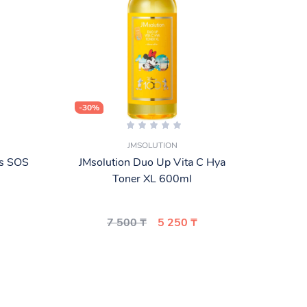
-30%
-25%
JMSOLUTION
us SOS
JMsolution Duo Up Vita C Hya
То
Toner XL 600ml
Cosm
7 500 ₸
5 250 ₸