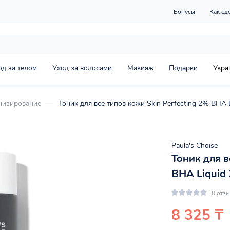
Бонусы
Как сд
од за телом
Уход за волосами
Макияж
Подарки
Укра
низирование
Тоник для все типов кожи Skin Perfecting 2% BHA L
Paula's Choise
Тоник для в
BHA Liquid 
0 отз
8 325 ₸