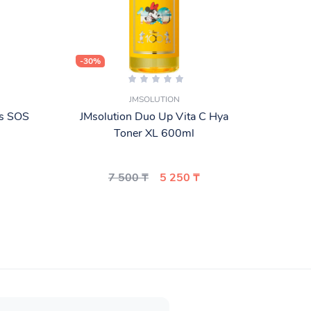
-30%
-25%
JMSOLUTION
us SOS
JMsolution Duo Up Vita C Hya
То
Toner XL 600ml
Cosm
7 500 ₸
5 250 ₸