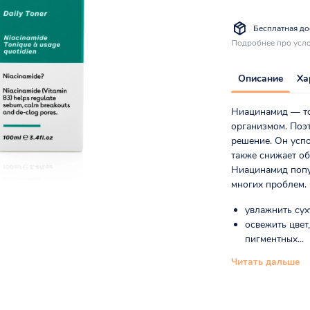
Бесплатная дос
Подробнее про усло
Описание
Ха
Ниацинамид — то
организмом. Поэ
решение. Он успо
также снижает о
Ниацинамид попу
многих проблем.
увлажнить сух
освежить цвет,
пигментных...
Читать дальше