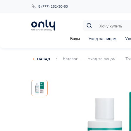
8 (777) 262-30-60
Бады
Уход за лицом
Ух
:
Каталог
Уход за лицом
То
НАЗАД