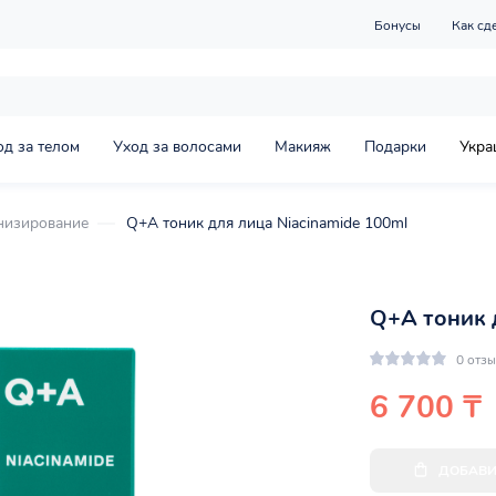
Бонусы
Как сд
од за телом
Уход за волосами
Макияж
Подарки
Укра
низирование
Q+A тоник для лица Niacinamide 100ml
Q+A тоник 
0 отз
6 700 ₸
ДОБАВИ