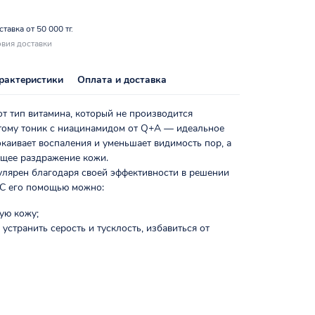
тавка от 50 000 тг.
вия доставки
рактеристики
Оплата и доставка
т тип витамина, который не производится
тому тоник с ниацинамидом от Q+A — идеальное
каивает воспаления и уменьшает видимость пор, а
бщее раздражение кожи.
лярен благодаря своей эффективности в решении
 С его помощью можно:
ую кожу;
 устранить серость и тусклость, избавиться от