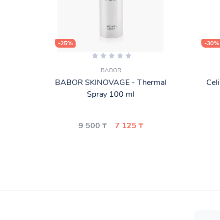
-25%
-30%
BABOR
BABOR SKINOVAGE - Thermal
Cel
Spray 100 ml
9 500 ₸
7 125 ₸