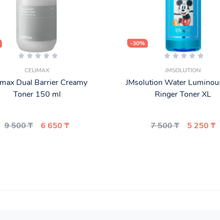
-30%
CELIMAX
JMSOLUTION
imax Dual Barrier Creamy
JMsolution Water Lumino
Toner 150 ml
Ringer Toner XL
9 500 ₸
6 650 ₸
7 500 ₸
5 250 ₸