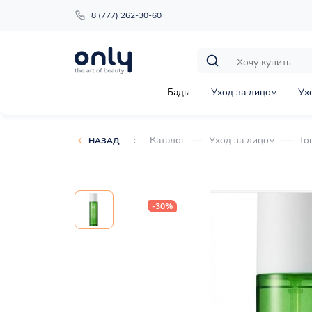
8 (777) 262-30-60
Бады
Уход за лицом
Ух
:
Каталог
Уход за лицом
То
НАЗАД
-30%