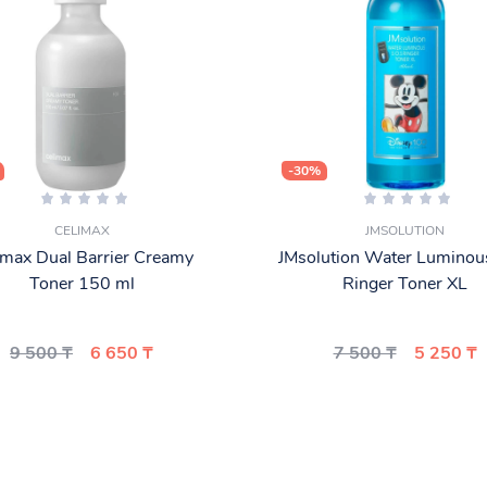
-30%
CELIMAX
JMSOLUTION
imax Dual Barrier Creamy
JMsolution Water Lumino
Toner 150 ml
Ringer Toner XL
9 500 ₸
6 650 ₸
7 500 ₸
5 250 ₸