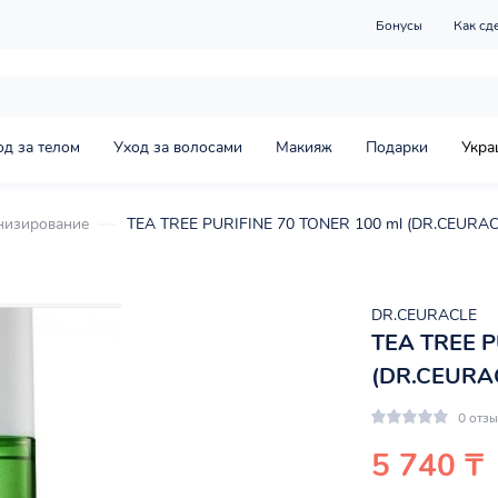
Бонусы
Как сд
од за телом
Уход за волосами
Макияж
Подарки
Укра
низирование
TEA TREE PURIFINE 70 TONER 100 ml (DR.CEURAC
DR.CEURACLE
TEA TREE P
(DR.CEURA
0 отз
5 740 ₸