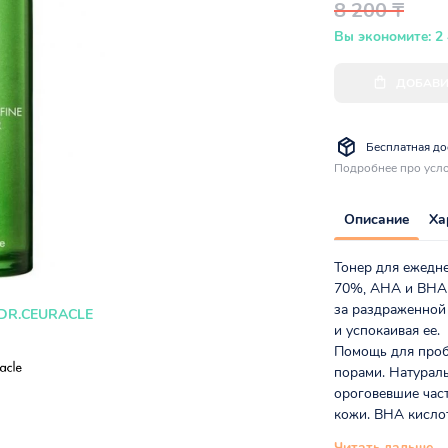
8 200 ₸
Вы экономите: 2
ДОБАВИ
Бесплатная дос
Подробнее про усло
Описание
Ха
Тонер для ежедне
70%, AHA и BHA 
за раздраженной 
DR.CEURACLE
и успокаивая ее.
Помощь для про
порами. Натурал
ороговевшие част
кожи. BHA кислот
Читать дальше