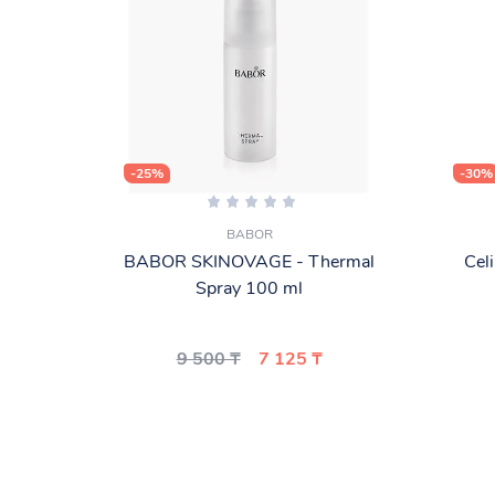
-25%
-30%
BABOR
BABOR SKINOVAGE - Thermal
Cel
Spray 100 ml
9 500 ₸
7 125 ₸