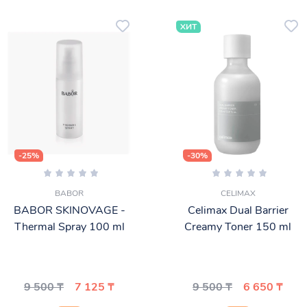
ХИТ
-25%
-30%
BABOR
CELIMAX
BABOR SKINOVAGE -
Celimax Dual Barrier
Thermal Spray 100 ml
Creamy Toner 150 ml
9 500 ₸
7 125 ₸
9 500 ₸
6 650 ₸