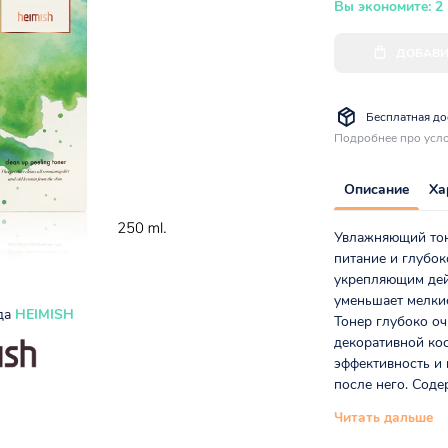
Вы экономите: 2
ДОБАВИ
Бесплатная дос
Подробнее про усло
Описание
Ха
Увлажняющий тоне
питание и глубок
укрепляющим дейс
уменьшает мелки
нда
HEIMISH
Тонер глубоко оч
декоративной кос
эффективность и
после него. Содер
Читать дальше