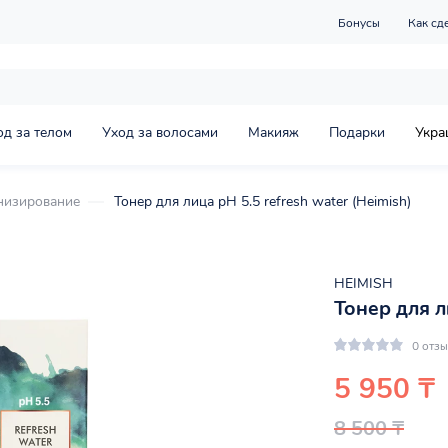
Бонусы
Как сд
од за телом
Уход за волосами
Макияж
Подарки
Укра
низирование
Тонер для лица pH 5.5 refresh water (Heimish)
HEIMISH
Тонер для л
0 отз
5 950 ₸
8 500 ₸