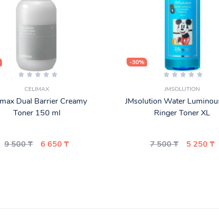
-30%
CELIMAX
JMSOLUTION
imax Dual Barrier Creamy
JMsolution Water Lumino
Toner 150 ml
Ringer Toner XL
9 500 ₸
6 650 ₸
7 500 ₸
5 250 ₸