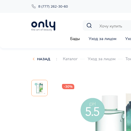
8 (777) 262-30-60
Бады
Уход за лицом
Ух
:
Каталог
Уход за лицом
То
НАЗАД
-30%