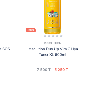
-30%
-25%
JMSOLUTION
us SOS
JMsolution Duo Up Vita C Hya
То
Toner XL 600ml
Cosm
7 500 ₸
5 250 ₸