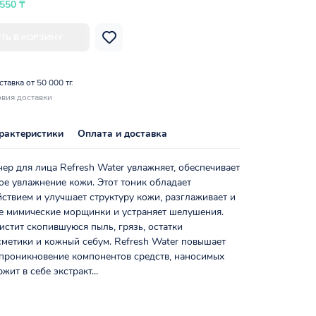
 550 ₸
ТЬ В КОРЗИНУ
тавка от 50 000 тг.
вия доставки
рактеристики
Оплата и доставка
р для лица Refresh Water увлажняет, обеспечивает
ое увлажнение кожи. Этот тоник обладает
твием и улучшает структуру кожи, разглаживает и
е мимические морщинки и устраняет шелушения.
истит скопившуюся пыль, грязь, остатки
метики и кожный себум. Refresh Water повышает
 проникновение компонентов средств, наносимых
жит в себе экстракт...