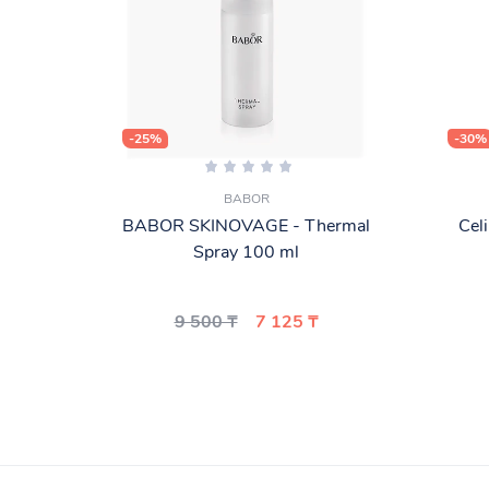
-25%
-30%
BABOR
BABOR SKINOVAGE - Thermal
Cel
Spray 100 ml
9 500 ₸
7 125 ₸