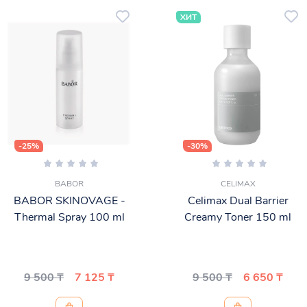
ХИТ
-25%
-30%
BABOR
CELIMAX
BABOR SKINOVAGE -
Celimax Dual Barrier
Thermal Spray 100 ml
Creamy Toner 150 ml
9 500 ₸
7 125 ₸
9 500 ₸
6 650 ₸