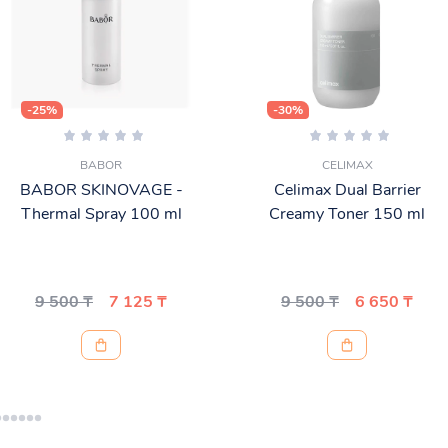
-25%
-30%
BABOR
CELIMAX
BABOR SKINOVAGE -
Celimax Dual Barrier
Thermal Spray 100 ml
Creamy Toner 150 ml
9 500 ₸
7 125 ₸
9 500 ₸
6 650 ₸