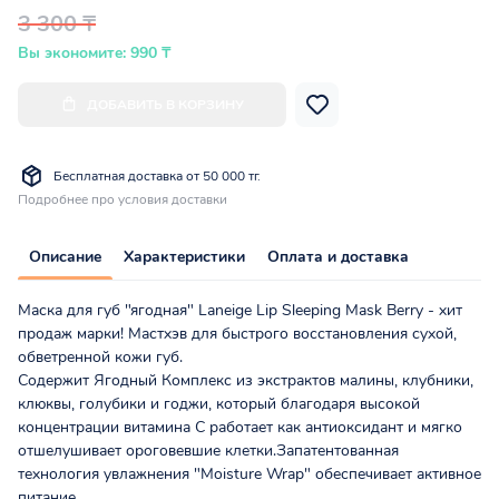
3 300 ₸
Вы экономите: 990 ₸
ДОБАВИТЬ В КОРЗИНУ
Бесплатная доставка от 50 000 тг.
Подробнее про условия доставки
Описание
Характеристики
Оплата и доставка
Маска для губ "ягодная" Laneige Lip Sleeping Mask Berry - хит
продаж марки! Мастхэв для быстрого восстановления сухой,
обветренной кожи губ.
Содержит Ягодный Комплекс из экстрактов малины, клубники,
клюквы, голубики и годжи, который благодаря высокой
концентрации витамина С работает как антиоксидант и мягко
отшелушивает ороговевшие клетки.Запатентованная
технология увлажнения "Moisture Wrap" обеспечивает активное
питание...