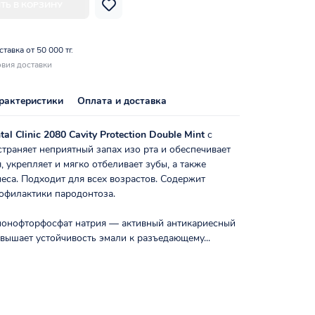
ТЬ В КОРЗИНУ
тавка от 50 000 тг.
вия доставки
рактеристики
Оплата и доставка
tal Clinic 2080 Cavity Protection Double Mint
с
страняет неприятный запах изо рта и обеспечивает
, укрепляет и мягко отбеливает зубы, а также
еса. Подходит для всех возрастов. Содержит
рофилактики пародонтоза.
 монофторфосфат натрия — активный антикариесный
вышает устойчивость эмали к разъедающему...