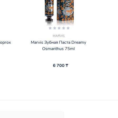
MARVIS
roprox
Marvis Зубная Паста Dreamy
MARV
Osmanthus 75ml
6 700 ₸