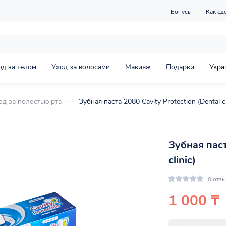
Бонусы
Как сд
од за телом
Уход за волосами
Макияж
Подарки
Укра
од за полостью рта
Зубная паста 2080 Cavity Protection (Dental cl
Зубная паст
clinic)
0 отз
1 000 ₸