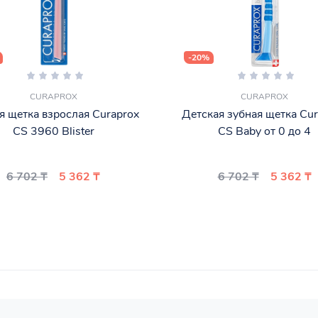
-20%
CURAPROX
CURAPROX
я щетка взрослая Curaprox
Детская зубная щетка Cu
CS 3960 Blister
CS Baby от 0 до 4
6 702 ₸
5 362 ₸
6 702 ₸
5 362 ₸