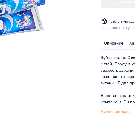
ДОБАВИ
Бесплатная дос
Подробнее про усло
Описание
Ха
Зубная паста
Den
мятой. Продукт у
свежесть дыхания
защищает от кари
витамин Е для п
В состав входит
компонент. Он по
Читать дальше