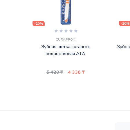
-20%
-20%
CURAPROX
Зубная щетка curaprox
Зубна
подростковая ATA
5 420 ₸
4 336 ₸