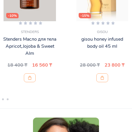
-10%
-15%
STENDERS
GISOU
Stenders Масло для тела
gisou honey infused
Apricot,Jojoba & Sweet
body oil 45 ml
Alm
18 400 ₸
16 560 ₸
28 000 ₸
23 800 ₸