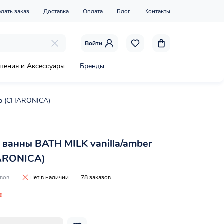
елать заказ
Доставка
Оплата
Блог
Контакты
Войти
шения и Аксессуары
Бренды
 гр (CHARONICA)
 ванны BATH MILK vanilla/amber
ARONICA)
ывов
Нет в наличии
78 заказов
₸