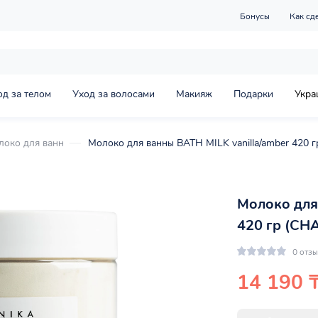
Бонусы
Как сд
од за телом
Уход за волосами
Макияж
Подарки
Укра
локо для ванн
Молоко для ванны BATH MILK vanilla/amber 420
Молоко для
420 гр (CH
0 отз
14 190 