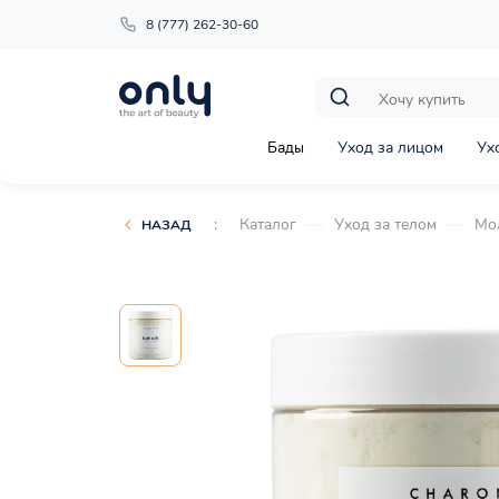
8 (777) 262-30-60
Бады
Уход за лицом
Ух
:
Каталог
Уход за телом
Мо
НАЗАД