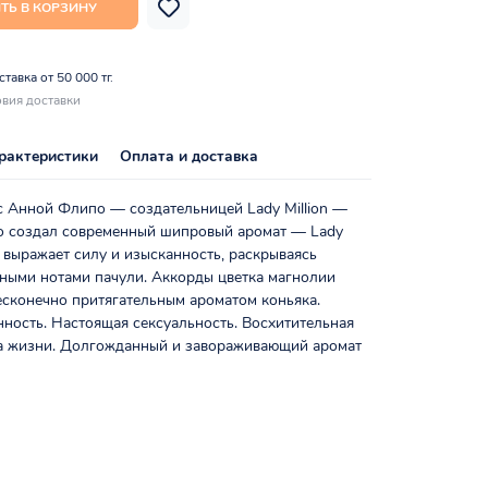
ТЬ В КОРЗИНУ
тавка от 50 000 тг.
вия доставки
рактеристики
Оплата и доставка
с Анной Флипо — создательницей Lady Million —
 создал современный шипровый аромат — Lady
Он выражает силу и изысканность, раскрываясь
вными нотами пачули. Аккорды цветка магнолии
есконечно притягательным ароматом коньяка.
ность. Настоящая сексуальность. Восхитительная
та жизни. Долгожданный и завораживающий аромат