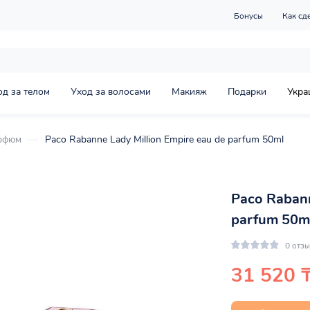
Бонусы
Как сд
од за телом
Уход за волосами
Макияж
Подарки
Укра
рфюм
Paco Rabanne Lady Million Empire eau de parfum 50ml
Paco Rabann
parfum 50m
0 отз
31 520 