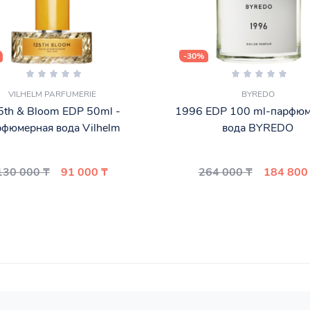
-30%
VILHELM PARFUMERIE
BYREDO
5th & Bloom EDP 50ml -
1996 EDP 100 ml-парфюм
рфюмерная вода Vilhelm
вода BYREDO
130 000 ₸
91 000 ₸
264 000 ₸
184 800