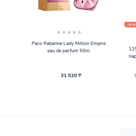
-30%
Paco Rabanne Lady Million Empire
12
eau de parfum 50m
па
31 520 ₸