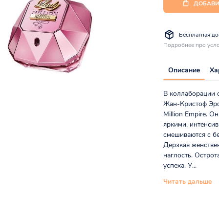
ДОБАВИ
Бесплатная дос
Подробнее про усло
Описание
Ха
В коллаборации 
Жан-Кристоф Эро
Million Empire. 
яркими, интенси
смешиваются с б
Дерзкая женствен
наглость. Остро
успеха. У...
Читать дальше