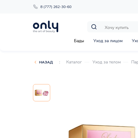
8 (777) 262-30-60
Бады
Уход за лицом
Ух
:
Каталог
Уход за телом
Па
НАЗАД