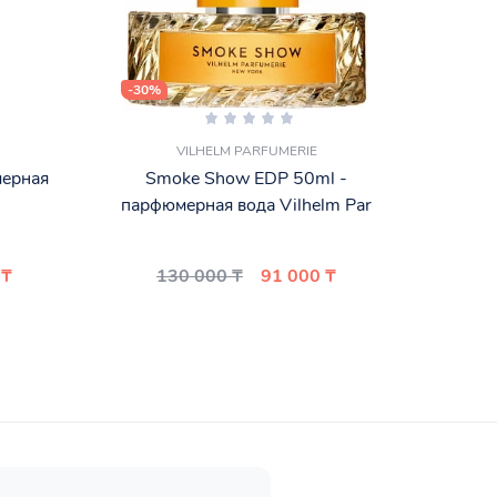
-30%
-15%
VILHELM PARFUMERIE
ерная
Smoke Show EDP 50ml -
Rare 
парфюмерная вода Vilhelm Par
 ₸
130 000 ₸
91 000 ₸