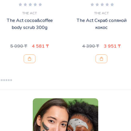
THE ACT
THE ACT
The Act cocoa&coffee
The Act Скраб соляной
body scrub 300g
кокос
5 090 ₸
4 581 ₸
4 390 ₸
3 951 ₸