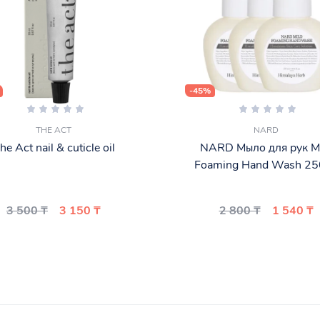
-45%
THE ACT
NARD
he Act nail & cuticle oil
NARD Мыло для рук M
Foaming Hand Wash 25
3 500 ₸
3 150 ₸
2 800 ₸
1 540 ₸