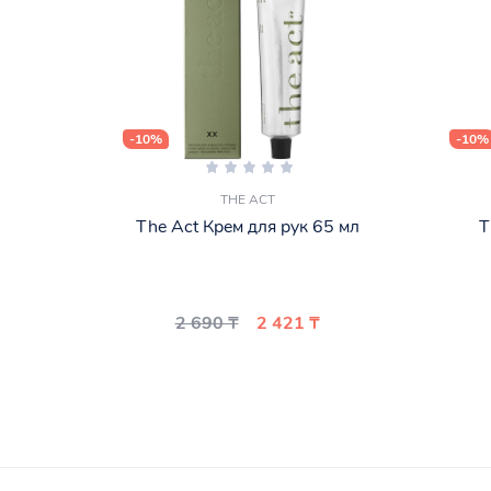
-10%
-10%
THE ACT
The Act Крем для рук 65 мл
T
2 690 ₸
2 421 ₸