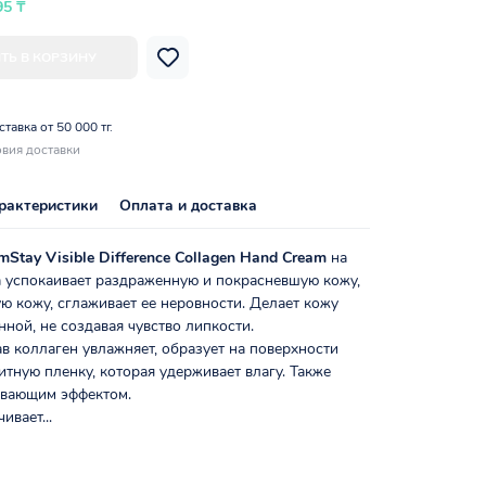
95 ₸
ТЬ В КОРЗИНУ
тавка от 50 000 тг.
вия доставки
рактеристики
Оплата и доставка
mStay Visible Difference Collagen Hand Cream
на
а успокаивает раздраженную и покрасневшую кожу,
ю кожу, сглаживает ее неровности. Делает кожу
ной, не создавая чувство липкости.
в коллаген увлажняет, образует на поверхности
тную пленку, которая удерживает влагу. Также
ивающим эффектом.
ивает...