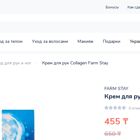
Бонусы
Как сд
од за телом
Уход за волосами
Макияж
Подарки
Укра
д для рук и ног
Крем для рук Collagen Farm Stay
FARM STAY
Крем для ру
0 отз
455 ₸
650 ₸