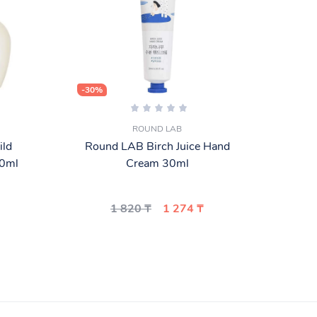
-30%
-30%
ROUND LAB
ild
Round LAB Birch Juice Hand
0ml
Cream 30ml
па
1 820 ₸
1 274 ₸