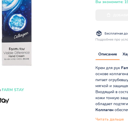
Вы экономите: 1
ДОБАВИ
Бесплатная дос
Подробнее про усло
Описание
Ха
Крем для рук
Far
основе коллаген
питает огрубевшу
мягкой и защищен
а
FARM STAY
Входящий в соста
кожи тонкую защи
обладает подтяг
Коллаген
обеспеч
Читать дальше