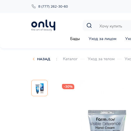
8 (777) 262-30-60
Бады
Уход за лицом
Ух
:
Каталог
Уход за телом
Ухо
НАЗАД
-30%